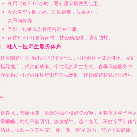
初用时每日1-2小时，逐渐适应后整夜使用。
配合春季早睡早起、适度锻炼，效果更佳。
禁忌与保养
：
孕妇、过敏体质者需咨询中医师。
药枕每3个月更换药材，枕套勤洗晒，防潮防蛀。
四、融入中医养生服务体系
药枕自制是中医“治未病”思想的体现，可结合社区健康讲座、家庭
生指导推广，成为低成本、个性化的养生方式。春季保健服务中
医疗机构亦可提供体质辨识与药枕定制，让传统智慧贴近现代生
活。
##
一枕春风，安康相随。自制药枕不仅温暖颈项，更将草木精华融
日常睡眠，助您平衡阴阳、焕发精神。这个春天，不妨亲手制作
属药枕，体验中医养生“简、便、廉、验”的魅力，守护全家健康。