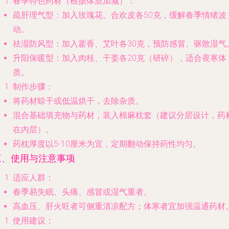
春季特色药材
（根据体质加减）：
疏肝理气型：加入玫瑰花、合欢皮各50克，缓解春季情绪波
动。
祛湿防风型：加入藿香、艾叶各30克，预防感冒、驱散湿气
升阳保暖型：加入肉桂、干姜各20克（研碎），适合畏寒体
质。
制作步骤
：
将药材晾干或低温烘干，去除杂质。
混合基础填充物与药材，装入棉麻枕套（建议分层设计，药
在内层）。
药枕厚度以5-10厘米为宜，定期翻动保持药性均匀。
三、使用与注意事项
适应人群
：
春季易失眠、头痛、感冒或湿气重者。
高血压、肝火旺者可侧重清凉配方；体寒者宜加强温通药材
使用建议
：