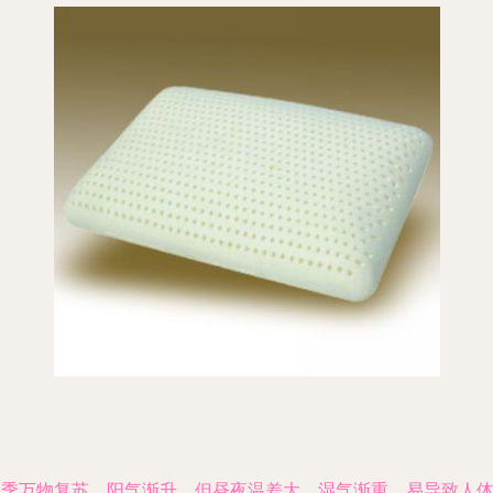
春季万物复苏，阳气渐升，但昼夜温差大、湿气渐重，易导致人