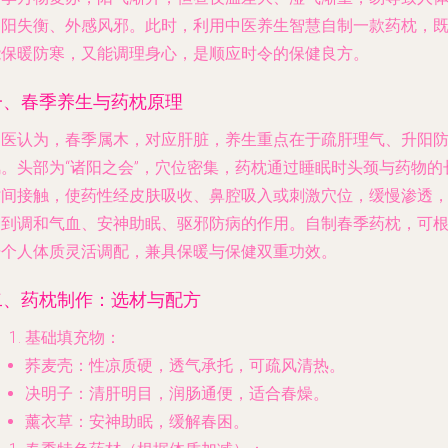
阴阳失衡、外感风邪。此时，利用中医养生智慧自制一款药枕，
能保暖防寒，又能调理身心，是顺应时令的保健良方。
一、春季养生与药枕原理
中医认为，春季属木，对应肝脏，养生重点在于疏肝理气、升阳
风。头部为“诸阳之会”，穴位密集，药枕通过睡眠时头颈与药物的
时间接触，使药性经皮肤吸收、鼻腔吸入或刺激穴位，缓慢渗透
起到调和气血、安神助眠、驱邪防病的作用。自制春季药枕，可
据个人体质灵活调配，兼具保暖与保健双重功效。
二、药枕制作：选材与配方
基础填充物
：
荞麦壳：性凉质硬，透气承托，可疏风清热。
决明子：清肝明目，润肠通便，适合春燥。
薰衣草：安神助眠，缓解春困。